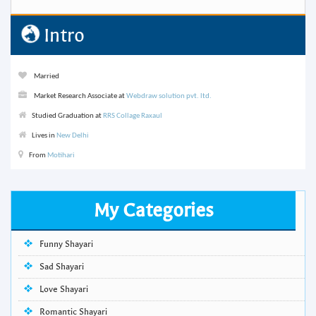
Intro
Married
Market Research Associate at
Webdraw solution pvt. ltd.
Studied Graduation at
RRS Collage Raxaul
Lives in
New Delhi
From
Motihari
My Categories
Funny Shayari
Sad Shayari
Love Shayari
Romantic Shayari