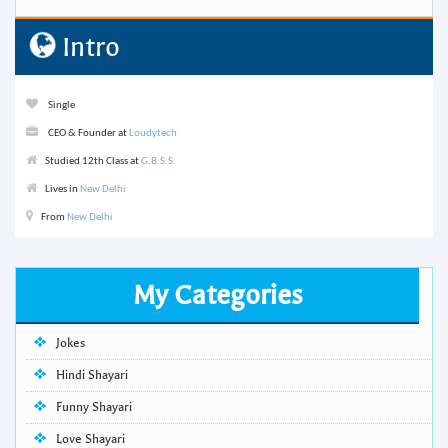
Intro
Single
CEO & Founder at
Loudytech
Studied 12th Class at
G.B.S.S.
Lives in
New Delhi
From
New Delhi
My Categories
Jokes
Hindi Shayari
Funny Shayari
Love Shayari