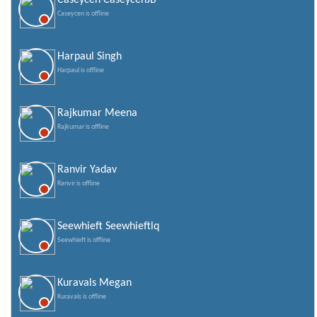
Caseycen CaseycenJB
Caseycen is offline
Harpaul Singh
Harpaul is offline
Rajkumar Meena
Rajkumar is offline
Ranvir Yadav
Ranvir is offline
Seewhieft Seewhieftlq
Seewhieft is offline
Kuravals Megan
Kuravals is offline