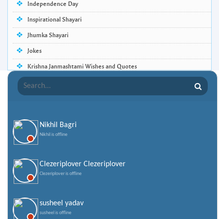
Independence Day
Inspirational Shayari
Jhumka Shayari
Jokes
Krishna Janmashtami Wishes and Quotes
Life Quotes
Lohri Wishes
Love Quotes
Nikhil Bagri
Love Shayari
Nikhil is offline
Makar Sankranti
Missing Someone Quotes and SMS
Clezeriplover Clezeriplover
Clezeriplover is offline
Nepali Shayari
Never Cry Quotes
susheel yadav
Punjabi Love Shayari
susheel is offline